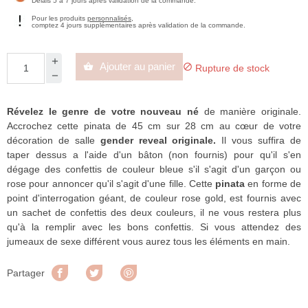
Délais 5 à 7 jours après validation de la commande.
Pour les produits
personnalisés
,
comptez 4 jours supplémentaires après validation de la commande.
Ajouter au panier


Rupture de stock
Révelez le genre de votre nouveau né
de manière originale.
Accrochez cette pinata de 45 cm sur 28 cm au cœur de votre
décoration de salle
gender reveal originale.
Il vous suffira de
taper dessus a l'aide d'un bâton (non fournis) pour qu'il s'en
dégage des confettis de couleur bleue s'il s'agit d'un garçon ou
rose pour annoncer qu'il s'agit d'une fille. Cette
pinata
en forme de
point d'interrogation géant, de couleur rose gold, est fournis avec
un sachet de confettis des deux couleurs, il ne vous restera plus
qu'à la remplir avec les bons confettis. Si vous attendez des
jumeaux de sexe différent vous aurez tous les éléments en main.
Partager
Tweet
Pinterest
Partager