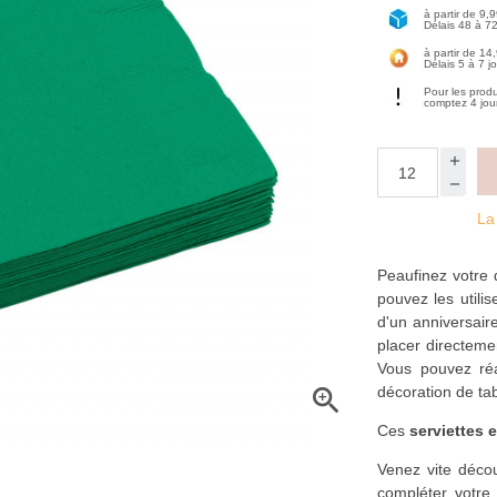
à partir de 9,
Délais 48 à 7
à partir de 14
Délais 5 à 7 j
Pour les prod
comptez 4 jou
La
Peaufinez votre 
pouvez les utili
d'un anniversai
placer directeme
Vous pouvez réal
décoration de ta

Ces
serviettes 
Venez vite décou
compléter votre