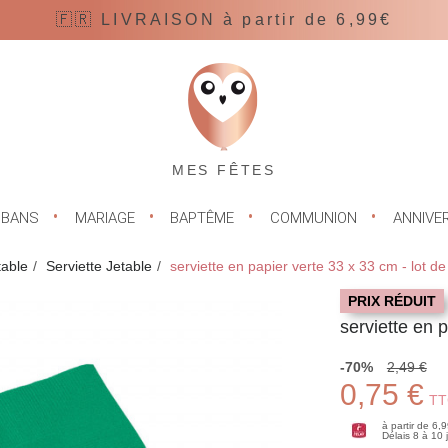
🇫🇷 LIVRAISON à partir de 6,99€
MES FÊTES
UBANS
MARIAGE
BAPTÊME
COMMUNION
ANNIVE
table
Serviette Jetable
serviette en papier verte 33 x 33 cm - lot de
PRIX RÉDUIT
serviette en 
-70%
2,49 €
0,75 €
TT
à partir de 6,
Délais 8 à 10