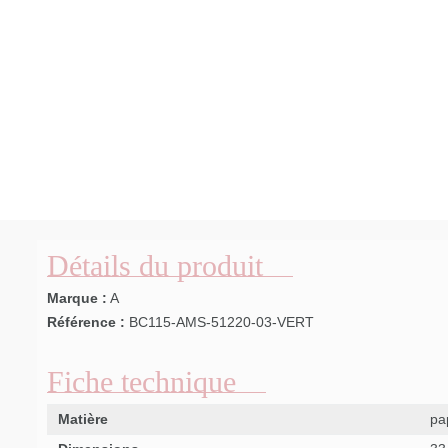
Détails du produit
Marque :
A
Référence :
BC115-AMS-51220-03-VERT
Fiche technique
Matière
pa