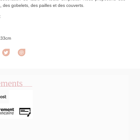
s
, des gobelets, des pailles et des couverts.
 :
x33cm
rtager
Tweet
Pinterest
ements