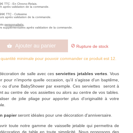
99€ TTC - En Chrono-Relais.
2h après validation de la commande.
,99€ TTC - Colissimo
ours après validation de la commande.
uits
personnalisés
,
rs supplémentaires après validation de la commande.
Ajouter au panier


Rupture de stock
 quantité minimale pour pouvoir commander ce produit est 12.
décoration de salle avec ces
serviettes jetables vertes
. Vous
ser pour n'importe quelle occasion, qu'il s'agisse d'un baptême,
re ou d'une BabyShower par exemple. Ces serviettes seront à
nt au centre de vos assiettes ou alors au centre de vos tables.
iser de jolie pliage pour apporter plus d'originalité à votre
ble.
en papier
seront idéales pour une décoration d'anniversaire.
vrir toute notre gamme de vaisselle jetable qui permettra de
 décoration de table en toute simplicité. Nous proposons des